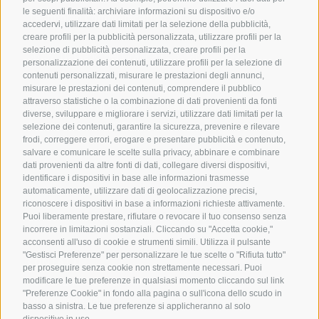
le seguenti finalità: archiviare informazioni su dispositivo e/o
Technolab Communication Srl
accedervi, utilizzare dati limitati per la selezione della pubblicità,
creare profili per la pubblicità personalizzata, utilizzare profili per la
Viale Pecori Giraldi 20/B,
selezione di pubblicità personalizzata, creare profili per la
36061 Bassano del Grappa (VI) Italy
personalizzazione dei contenuti, utilizzare profili per la selezione di
contenuti personalizzati, misurare le prestazioni degli annunci,
misurare le prestazioni dei contenuti, comprendere il pubblico
P.IVA: 023630980243 – REA n: 225438
attraverso statistiche o la combinazione di dati provenienti da fonti
Reg. Imprese di Vicenza: 02360980243
diverse, sviluppare e migliorare i servizi, utilizzare dati limitati per la
Capitale Sociale €30.000 i.v.
selezione dei contenuti, garantire la sicurezza, prevenire e rilevare
frodi, correggere errori, erogare e presentare pubblicità e contenuto,
salvare e comunicare le scelte sulla privacy, abbinare e combinare
dati provenienti da altre fonti di dati, collegare diversi dispositivi,
Scegli
identificare i dispositivi in base alle informazioni trasmesse
una
automaticamente, utilizzare dati di geolocalizzazione precisi,
lingua
riconoscere i dispositivi in base a informazioni richieste attivamente.
Puoi liberamente prestare, rifiutare o revocare il tuo consenso senza
incorrere in limitazioni sostanziali. Cliccando su "Accetta cookie,"
acconsenti all'uso di cookie e strumenti simili. Utilizza il pulsante
"Gestisci Preferenze" per personalizzare le tue scelte o "Rifiuta tutto"
CONTATTI
per proseguire senza cookie non strettamente necessari. Puoi
modificare le tue preferenze in qualsiasi momento cliccando sul link
+39 0424 500978
"Preferenze Cookie" in fondo alla pagina o sull'icona dello scudo in
info@technolab.it
basso a sinistra. Le tue preferenze si applicheranno al solo
dispositivo in uso.