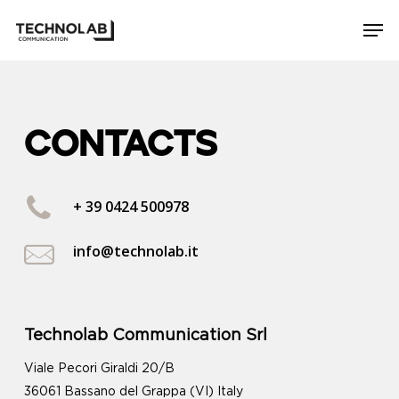
Skip
Men
to
Close
main
Menu
content
CONTACTS
+ 39 0424 500978
info@technolab.it
Technolab Communication Srl
Viale Pecori Giraldi 20/B
36061 Bassano del Grappa (VI) Italy