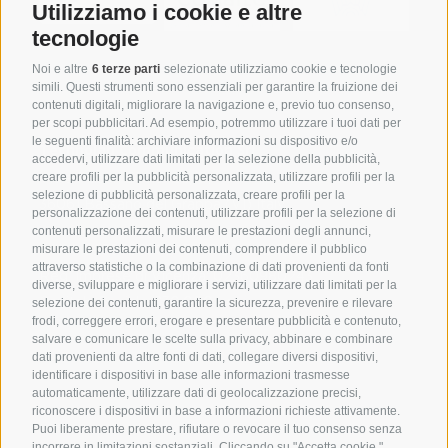
Utilizziamo i cookie e altre
tecnologie
Noi e altre
6 terze parti
selezionate utilizziamo cookie e tecnologie
simili. Questi strumenti sono essenziali per garantire la fruizione dei
contenuti digitali, migliorare la navigazione e, previo tuo consenso,
per scopi pubblicitari. Ad esempio, potremmo utilizzare i tuoi dati per
le seguenti finalità: archiviare informazioni su dispositivo e/o
Technolab Communication Srl
accedervi, utilizzare dati limitati per la selezione della pubblicità,
creare profili per la pubblicità personalizzata, utilizzare profili per la
Viale Pecori Giraldi 20/B,
selezione di pubblicità personalizzata, creare profili per la
36061 Bassano del Grappa (VI) Italy
personalizzazione dei contenuti, utilizzare profili per la selezione di
contenuti personalizzati, misurare le prestazioni degli annunci,
misurare le prestazioni dei contenuti, comprendere il pubblico
P.IVA: 023630980243 – REA n: 225438
attraverso statistiche o la combinazione di dati provenienti da fonti
Reg. Imprese di Vicenza: 02360980243
diverse, sviluppare e migliorare i servizi, utilizzare dati limitati per la
selezione dei contenuti, garantire la sicurezza, prevenire e rilevare
Capitale Sociale €30.000 i.v.
frodi, correggere errori, erogare e presentare pubblicità e contenuto,
salvare e comunicare le scelte sulla privacy, abbinare e combinare
dati provenienti da altre fonti di dati, collegare diversi dispositivi,
Choose
identificare i dispositivi in base alle informazioni trasmesse
a
automaticamente, utilizzare dati di geolocalizzazione precisi,
language
riconoscere i dispositivi in base a informazioni richieste attivamente.
Puoi liberamente prestare, rifiutare o revocare il tuo consenso senza
incorrere in limitazioni sostanziali. Cliccando su "Accetta cookie,"