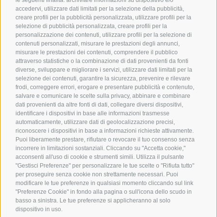
Technolab Communication Srl
accedervi, utilizzare dati limitati per la selezione della pubblicità,
creare profili per la pubblicità personalizzata, utilizzare profili per la
Viale Pecori Giraldi 20/B,
selezione di pubblicità personalizzata, creare profili per la
36061 Bassano del Grappa (VI) Italy
personalizzazione dei contenuti, utilizzare profili per la selezione di
contenuti personalizzati, misurare le prestazioni degli annunci,
misurare le prestazioni dei contenuti, comprendere il pubblico
P.IVA: 023630980243 – REA n: 225438
attraverso statistiche o la combinazione di dati provenienti da fonti
Reg. Imprese di Vicenza: 02360980243
diverse, sviluppare e migliorare i servizi, utilizzare dati limitati per la
Capitale Sociale €30.000 i.v.
selezione dei contenuti, garantire la sicurezza, prevenire e rilevare
frodi, correggere errori, erogare e presentare pubblicità e contenuto,
salvare e comunicare le scelte sulla privacy, abbinare e combinare
dati provenienti da altre fonti di dati, collegare diversi dispositivi,
Scegli
identificare i dispositivi in base alle informazioni trasmesse
una
automaticamente, utilizzare dati di geolocalizzazione precisi,
lingua
riconoscere i dispositivi in base a informazioni richieste attivamente.
Puoi liberamente prestare, rifiutare o revocare il tuo consenso senza
incorrere in limitazioni sostanziali. Cliccando su "Accetta cookie,"
acconsenti all'uso di cookie e strumenti simili. Utilizza il pulsante
"Gestisci Preferenze" per personalizzare le tue scelte o "Rifiuta tutto"
CONTATTI
per proseguire senza cookie non strettamente necessari. Puoi
modificare le tue preferenze in qualsiasi momento cliccando sul link
+39 0424 500978
"Preferenze Cookie" in fondo alla pagina o sull'icona dello scudo in
info@technolab.it
basso a sinistra. Le tue preferenze si applicheranno al solo
dispositivo in uso.