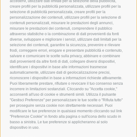
accedervi, utilizzare dati limitati per la selezione della pubblicità,
creare profili per la pubblicità personalizzata, utilizzare profili per la
Viale Pecori Giraldi 20/B,
selezione di pubblicità personalizzata, creare profili per la
36061 Bassano del Grappa (VI) Italy
personalizzazione dei contenuti, utilizzare profili per la selezione di
contenuti personalizzati, misurare le prestazioni degli annunci,
misurare le prestazioni dei contenuti, comprendere il pubblico
P.IVA: 023630980243 – REA n: 225438
attraverso statistiche o la combinazione di dati provenienti da fonti
Reg. Imprese di Vicenza: 02360980243
diverse, sviluppare e migliorare i servizi, utilizzare dati limitati per la
Capitale Sociale €30.000 i.v.
selezione dei contenuti, garantire la sicurezza, prevenire e rilevare
frodi, correggere errori, erogare e presentare pubblicità e contenuto,
salvare e comunicare le scelte sulla privacy, abbinare e combinare
dati provenienti da altre fonti di dati, collegare diversi dispositivi,
Scegli
identificare i dispositivi in base alle informazioni trasmesse
una
automaticamente, utilizzare dati di geolocalizzazione precisi,
lingua
riconoscere i dispositivi in base a informazioni richieste attivamente.
Puoi liberamente prestare, rifiutare o revocare il tuo consenso senza
incorrere in limitazioni sostanziali. Cliccando su "Accetta cookie,"
acconsenti all'uso di cookie e strumenti simili. Utilizza il pulsante
"Gestisci Preferenze" per personalizzare le tue scelte o "Rifiuta tutto"
CONTATTI
per proseguire senza cookie non strettamente necessari. Puoi
modificare le tue preferenze in qualsiasi momento cliccando sul link
+39 0424 500978
"Preferenze Cookie" in fondo alla pagina o sull'icona dello scudo in
info@technolab.it
basso a sinistra. Le tue preferenze si applicheranno al solo
dispositivo in uso.