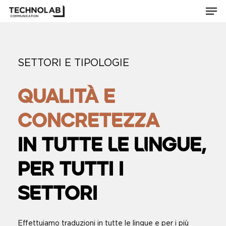
Men
Skip
to
Close
main
Menu
content
SETTORI E TIPOLOGIE
QUALITÀ E
CONCRETEZZA
IN TUTTE LE LINGUE,
PER TUTTI I
SETTORI
Effettuiamo traduzioni in tutte le lingue e per i più