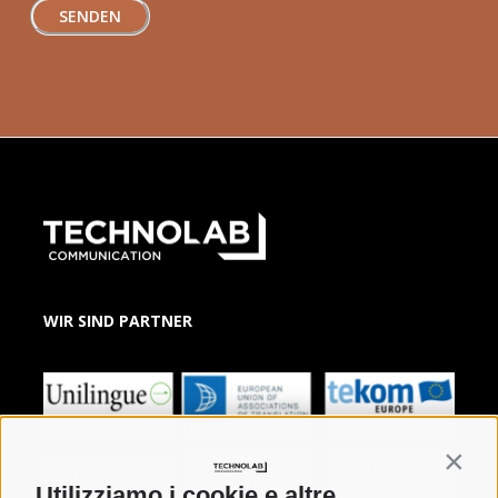
WIR SIND PARTNER
Contin
Utilizziamo i cookie e altre