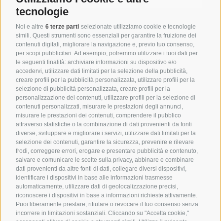
tecnologie
Noi e altre
6 terze parti
selezionate utilizziamo cookie e tecnologie
simili. Questi strumenti sono essenziali per garantire la fruizione dei
contenuti digitali, migliorare la navigazione e, previo tuo consenso,
per scopi pubblicitari. Ad esempio, potremmo utilizzare i tuoi dati per
le seguenti finalità: archiviare informazioni su dispositivo e/o
Technolab Communication Srl
accedervi, utilizzare dati limitati per la selezione della pubblicità,
creare profili per la pubblicità personalizzata, utilizzare profili per la
Viale Pecori Giraldi 20/B,
selezione di pubblicità personalizzata, creare profili per la
36061 Bassano del Grappa (VI) Italy
personalizzazione dei contenuti, utilizzare profili per la selezione di
contenuti personalizzati, misurare le prestazioni degli annunci,
misurare le prestazioni dei contenuti, comprendere il pubblico
P.IVA: 023630980243 – REA n: 225438
attraverso statistiche o la combinazione di dati provenienti da fonti
Reg. Imprese di Vicenza: 02360980243
diverse, sviluppare e migliorare i servizi, utilizzare dati limitati per la
Capitale Sociale €30.000 i.v.
selezione dei contenuti, garantire la sicurezza, prevenire e rilevare
frodi, correggere errori, erogare e presentare pubblicità e contenuto,
salvare e comunicare le scelte sulla privacy, abbinare e combinare
dati provenienti da altre fonti di dati, collegare diversi dispositivi,
Sprache
identificare i dispositivi in base alle informazioni trasmesse
auswählen
automaticamente, utilizzare dati di geolocalizzazione precisi,
riconoscere i dispositivi in base a informazioni richieste attivamente.
Puoi liberamente prestare, rifiutare o revocare il tuo consenso senza
incorrere in limitazioni sostanziali. Cliccando su "Accetta cookie,"