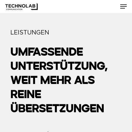
Men
Skip
to
Close
main
Menu
content
LEISTUNGEN
UMFASSENDE
UNTERSTÜTZUNG,
WEIT MEHR ALS
REINE
ÜBERSETZUNGEN