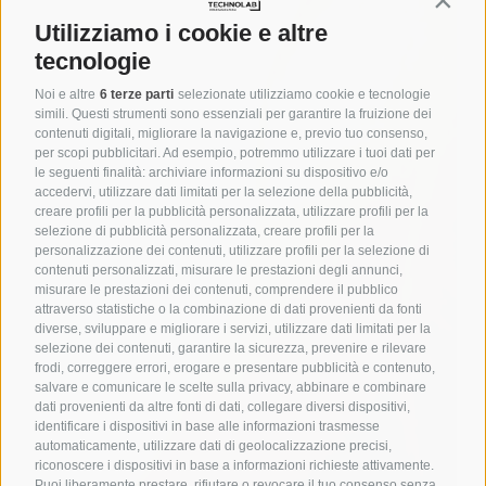
Contin
Utilizziamo i cookie e altre
tecnologie
Noi e altre
6 terze parti
selezionate utilizziamo cookie e tecnologie
simili. Questi strumenti sono essenziali per garantire la fruizione dei
contenuti digitali, migliorare la navigazione e, previo tuo consenso,
per scopi pubblicitari. Ad esempio, potremmo utilizzare i tuoi dati per
le seguenti finalità: archiviare informazioni su dispositivo e/o
accedervi, utilizzare dati limitati per la selezione della pubblicità,
creare profili per la pubblicità personalizzata, utilizzare profili per la
selezione di pubblicità personalizzata, creare profili per la
personalizzazione dei contenuti, utilizzare profili per la selezione di
contenuti personalizzati, misurare le prestazioni degli annunci,
misurare le prestazioni dei contenuti, comprendere il pubblico
attraverso statistiche o la combinazione di dati provenienti da fonti
diverse, sviluppare e migliorare i servizi, utilizzare dati limitati per la
selezione dei contenuti, garantire la sicurezza, prevenire e rilevare
frodi, correggere errori, erogare e presentare pubblicità e contenuto,
salvare e comunicare le scelte sulla privacy, abbinare e combinare
dati provenienti da altre fonti di dati, collegare diversi dispositivi,
identificare i dispositivi in base alle informazioni trasmesse
automaticamente, utilizzare dati di geolocalizzazione precisi,
riconoscere i dispositivi in base a informazioni richieste attivamente.
Puoi liberamente prestare, rifiutare o revocare il tuo consenso senza